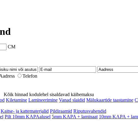
ind
CM
Aadress
Telefon
 Kõik hinnad kodulehel sisaldavad käibemaksu
od
Kiletamine
Lamineerimine
Vanad slaidid
Mälukaartide taastamine
C
Kaitse- ja kattematerjalid
Pildiraamid
Riputusvahendid
el
Pilt 10mm KAPAalusel
5mm KAPA + laminaat
10mm KAPA + lami