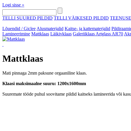
Logi sisse »
TELLI SUURED PILDID
TELLI VÄIKESED PILDID
TEENUS
Lõuendid / Giclee
Alusmaterjalid
Kaitse- ja kattematerjalid
Pildiraami
Lamineerimine
Mattklaas
Läikivklaas
Galeriiklaas Artglass AR70
Akr
Mattklaas
Mati pinnaga 2mm paksune orgaaniline klaas.
Klaasi maksimaalne suuru: 1200x1600mm
Suuremate tööde puhul soovitame pildid kaitseks lamineerida või kas