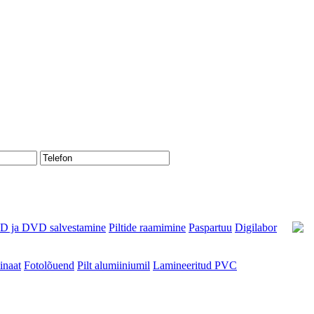
D ja DVD salvestamine
Piltide raamimine
Paspartuu
Digilabor
naat
Fotolõuend
Pilt alumiiniumil
Lamineeritud PVC