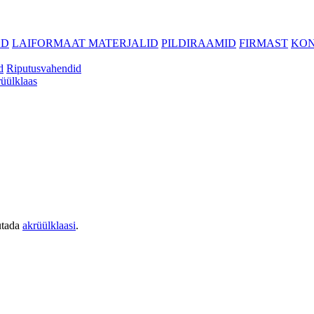
ED
LAIFORMAAT MATERJALID
PILDIRAAMID
FIRMAST
KO
d
Riputusvahendid
üülklaas
utada
akrüülklaasi
.