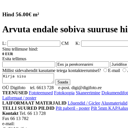
Hind 56.00€ m²
Arvuta endale sobiva suuruse h
L:
CM
K:
Sinu tellimuse hind:
0 EUR
Esita tellimus
Millist sidevahendit kasutame teiega kontakteerumisel?
E-mail
OÜ Digifoto tel. 6613 728 e-post. digi@digifoto.ee
TEENUSED
Fototeenused
Fotokoopia
Skaneerimine
Dokumendifot
Laiformaat / poster
LAIFORMAAT MATERJALID
Lõuendid / Giclee
Alusmaterjalid
TELLI SUURED PILDID
Pilt paberil - poster
Pilt 5mm KAPAalus
Kontakt
Tel. 66 13 728
Fax 66 13 782
e-mail: