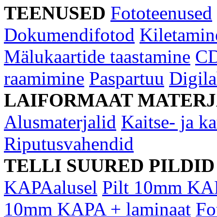
TEENUSED
Fototeenused
Dokumendifotod
Kiletamin
Mälukaartide taastamine
CD
raamimine
Paspartuu
Digil
LAIFORMAAT MATERJ
Alusmaterjalid
Kaitse- ja ka
Riputusvahendid
TELLI SUURED PILDID
KAPAalusel
Pilt 10mm KA
10mm KAPA + laminaat
Fo