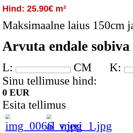
Hind: 25.90€ m²
Maksimaalne laius 150cm j
Arvuta endale sobiva
L:
CM
K:
Sinu tellimuse hind:
0 EUR
Esita tellimus