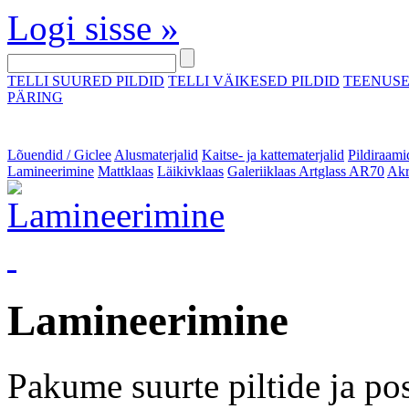
Logi sisse »
TELLI SUURED PILDID
TELLI VÄIKESED PILDID
TEENUS
PÄRING
Lõuendid / Giclee
Alusmaterjalid
Kaitse- ja kattematerjalid
Pildiraami
Lamineerimine
Mattklaas
Läikivklaas
Galeriiklaas Artglass AR70
Akr
Lamineerimine
Pakume suurte piltide ja po