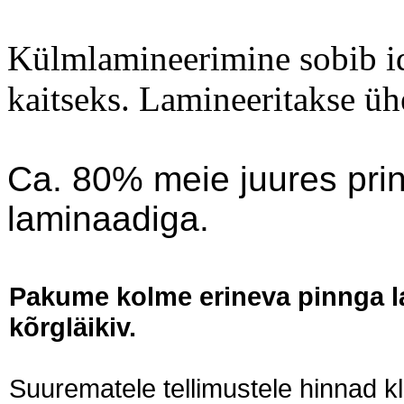
Külmlamineerimine sobib ide
kaitseks. Lamineeritakse üh
Ca. 80% meie juures prind
laminaadiga.
Pakume kolme erineva pinnga lami
kõrgläikiv.
Suurematele tellimustele hinnad k